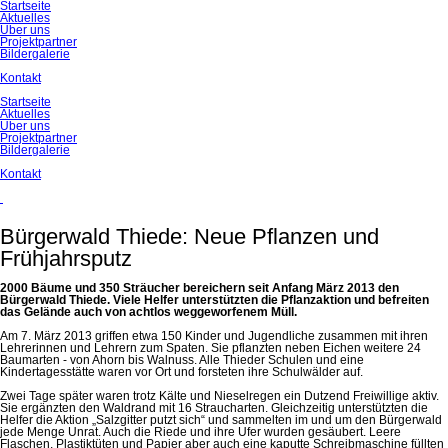
Navigation
Startseite
überspringen
Aktuelles
Über uns
Projektpartner
Bildergalerie
Kontakt
Startseite
Aktuelles
Über uns
Projektpartner
Bildergalerie
Kontakt
Bürgerwald Thiede: Neue Pflanzen und
Frühjahrsputz
2000 Bäume und 350 Sträucher bereichern seit Anfang März 2013 den
Bürgerwald Thiede. Viele Helfer unterstützten die Pflanzaktion und befreiten
das Gelände auch von achtlos weggeworfenem Müll.
Am 7. März 2013 griffen etwa 150 Kinder und Jugendliche zusammen mit ihren
Lehrerinnen und Lehrern zum Spaten. Sie pflanzten neben Eichen weitere 24
Baumarten - von Ahorn bis Walnuss. Alle Thieder Schulen und eine
Kindertagesstätte waren vor Ort und forsteten ihre Schulwälder auf.
Zwei Tage später waren trotz Kälte und Nieselregen ein Dutzend Freiwillige aktiv.
Sie ergänzten den Waldrand mit 16 Straucharten. Gleichzeitig unterstützten die
Helfer die Aktion „Salzgitter putzt sich“ und sammelten im und um den Bürgerwald
jede Menge Unrat. Auch die Riede und ihre Ufer wurden gesäubert. Leere
Flaschen, Plastiktüten und Papier aber auch eine kaputte Schreibmaschine füllten